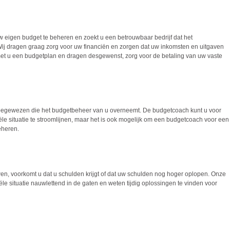
w eigen budget te beheren en zoekt u een betrouwbaar bedrijf dat het
j dragen graag zorg voor uw financiën en zorgen dat uw inkomsten en uitgaven
et u een budgetplan en dragen desgewenst, zorg voor de betaling van uw vaste
 toegewezen die het budgetbeheer van u overneemt. De budgetcoach kunt u voor
ële situatie te stroomlijnen, maar het is ook mogelijk om een budgetcoach voor een
eheren.
en, voorkomt u dat u schulden krijgt of dat uw schulden nog hoger oplopen. Onze
e situatie nauwlettend in de gaten en weten tijdig oplossingen te vinden voor