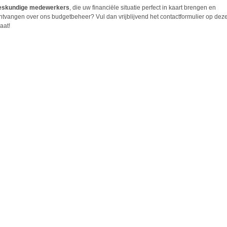
deskundige medewerkers
, die uw financiële situatie perfect in kaart brengen en
 ontvangen over ons
budgetbeheer
? Vul dan vrijblijvend het contactformulier op dez
aat!