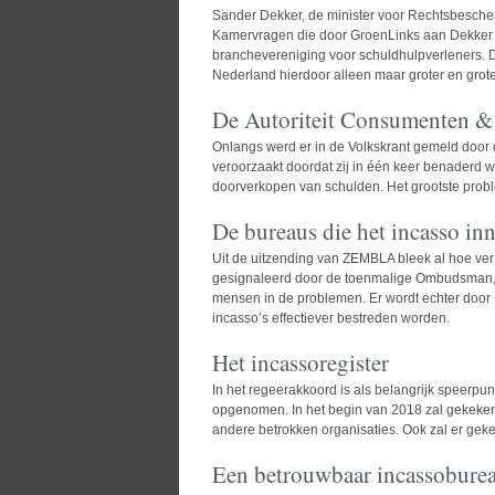
Sander Dekker, de minister voor Rechtsbesche
Kamervragen die door GroenLinks aan Dekker z
branchevereniging voor schuldhulpverleners. 
Nederland hierdoor alleen maar groter en grote
De Autoriteit Consumenten &
Onlangs werd er in de Volkskrant gemeld door 
veroorzaakt doordat zij in één keer benaderd wor
doorverkopen van schulden. Het grootste prob
De bureaus die het incasso in
Uit de uitzending van ZEMBLA bleek al hoe ver 
gesignaleerd door de toenmalige Ombudsman, Al
mensen in de problemen. Er wordt echter door D
incasso’s effectiever bestreden worden.
Het incassoregister
In het regeerakkoord is als belangrijk speer
opgenomen. In het begin van 2018 zal gekeken 
andere betrokken organisaties. Ook zal er g
Een betrouwbaar incassobure