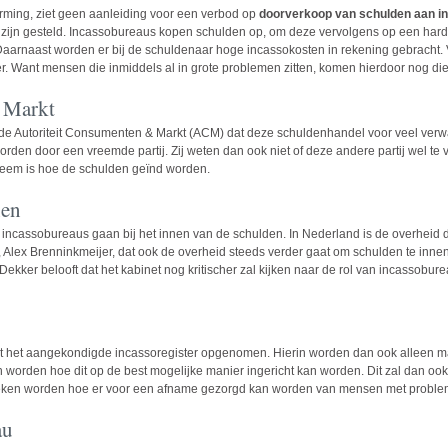
rming, ziet geen aanleiding voor een verbod op
doorverkoop van schulden aan 
ijn gesteld. Incassobureaus kopen schulden op, om deze vervolgens op een harde
Daarnaast worden er bij de schuldenaar hoge incassokosten in rekening gebracht
r. Want mensen die inmiddels al in grote problemen zitten, komen hierdoor nog die
 Markt
de Autoriteit Consumenten & Markt (ACM) dat deze schuldenhandel voor veel verwar
den door een vreemde partij. Zij weten dan ook niet of deze andere partij wel te ver
leem is hoe de schulden geïnd worden.
nen
incassobureaus gaan bij het innen van de schulden. In Nederland is de overheid de
ex Brenninkmeijer, dat ook de overheid steeds verder gaat om schulden te innen
ekker belooft dat het kabinet nog kritischer zal kijken naar de rol van incassobur
punt het aangekondigde incassoregister opgenomen. Hierin worden dan ook alleen
worden hoe dit op de best mogelijke manier ingericht kan worden. Dit zal dan o
ekeken worden hoe er voor een afname gezorgd kan worden van mensen met proble
au