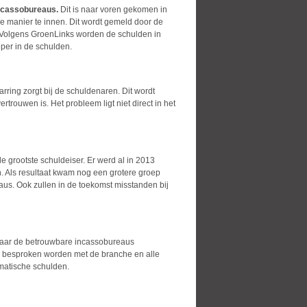
incassobureaus
.
Dit is naar voren gekomen in
 manier te innen. Dit wordt gemeld door de
. Volgens GroenLinks worden de schulden in
per in de schulden.
ring zorgt bij de schuldenaren. Dit wordt
trouwen is. Het probleem ligt niet direct in het
 grootste schuldeiser. Er werd al in 2013
. Als resultaat kwam nog een grotere groep
eaus. Ook zullen in de toekomst misstanden bij
 maar de betrouwbare incassobureaus
ok besproken worden met de branche en alle
matische schulden.