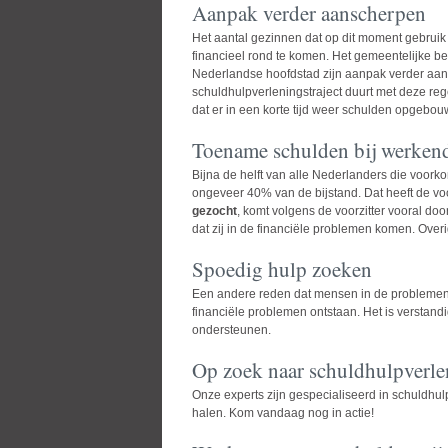
Aanpak verder aanscherpen
Het aantal gezinnen dat op dit moment gebruik
financieel rond te komen. Het gemeentelijke b
Nederlandse hoofdstad zijn aanpak verder aan
schuldhulpverleningstraject duurt met deze reg
dat er in een korte tijd weer schulden opgebo
Toename schulden bij werken
Bijna de helft van alle Nederlanders die voor
ongeveer 40% van de bijstand. Dat heeft de v
gezocht
, komt volgens de voorzitter vooral d
dat zij in de financiële problemen komen. Ove
Spoedig hulp zoeken
Een andere reden dat mensen in de problemen ko
financiële problemen ontstaan. Het is verstan
ondersteunen.
Op zoek naar schuldhulpverle
Onze experts zijn gespecialiseerd in schuldhul
halen. Kom vandaag nog in actie!