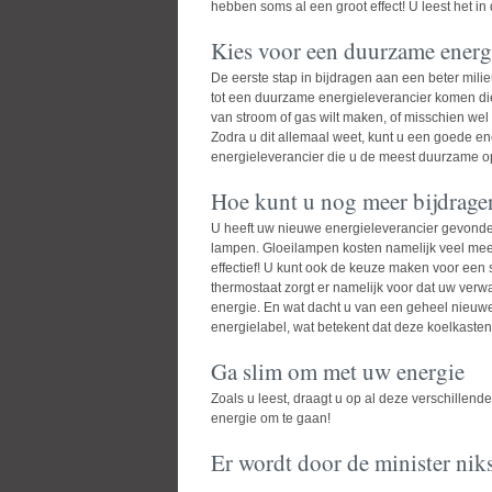
hebben soms al een groot effect! U leest het in d
Kies voor een duurzame energi
De eerste stap in bijdragen aan een beter mili
tot een duurzame energieleverancier komen die g
van stroom of gas wilt maken, of misschien wel
Zodra u dit allemaal weet, kunt u een goede
en
energieleverancier die u de meest duurzame op
Hoe kunt u nog meer bijdragen
U heeft uw nieuwe energieleverancier gevonde
lampen. Gloeilampen kosten namelijk veel meer
effectief! U kunt ook de keuze maken voor een 
thermostaat zorgt er namelijk voor dat uw verwa
energie. En wat dacht u van een geheel nieuw
energielabel, wat betekent dat deze koelkasten
Ga slim om met uw energie
Zoals u leest, draagt u op al deze verschillen
energie om te gaan!
Er wordt door de minister nik