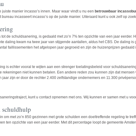
au
de juiste manier incasso’s innen. Maar waar vindt u nu een
betrouwbaar incassobu
 bureau incasseert incasso’s op de juiste manier. Uiteraard kunt u ook zelf op zo
ering
s tot de
schuldsanering
, is gedaald met zo’n 7% ten opzichte van een jaar eerder. H
e daling kwam na twee jaar van stijgende aantallen, aldus het CBS. De daling is g
al faillissementen het afgelopen jaar gegroeid en zijn de huizenprijzen gedaald in
ng is echter vooral te wijten aan een strenger toelatingsbeleid voor schuldsaneri
de rekeningen niet kunnen betalen. Een andere reden zou kunnen zijn dat mensen
jaar zijn er door de rechter 2.400 zelfstandige ondernemers en 11.300 privéperson
dsaneringstraject, kunt u contact opnemen met ons. Wij kunnen er samen met u vo
n schuldhulp
 om met zo’n 850 gezinnen met grote schulden een doeltreffende regeling te treff
 ten opzichte van een jaar eerder. Met dit percentage loopt de gemeente Amster