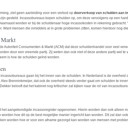
rming, ziet geen aanleiding voor een verbod op
doorverkoop van schulden aan 
ijn gesteld. Incassobureaus kopen schulden op, om deze vervolgens op een harde
Daarnaast worden er bij de schuldenaar hoge incassokosten in rekening gebracht
r. Want mensen die inmiddels al in grote problemen zitten, komen hierdoor nog die
 Markt
de Autoriteit Consumenten & Markt (ACM) dat deze schuldenhandel voor veel verwar
den door een vreemde partij. Zij weten dan ook niet of deze andere partij wel te ver
leem is hoe de schulden geïnd worden.
nen
incassobureaus gaan bij het innen van de schulden. In Nederland is de overheid de
ex Brenninkmeijer, dat ook de overheid steeds verder gaat om schulden te innen
ekker belooft dat het kabinet nog kritischer zal kijken naar de rol van incassobur
punt het aangekondigde incassoregister opgenomen. Hierin worden dan ook alleen
worden hoe dit op de best mogelijke manier ingericht kan worden. Dit zal dan o
ekeken worden hoe er voor een afname gezorgd kan worden van mensen met proble