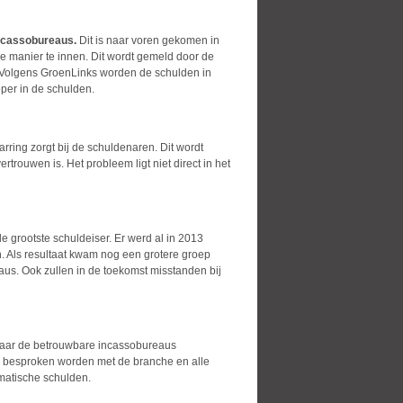
incassobureaus
.
Dit is naar voren gekomen in
 manier te innen. Dit wordt gemeld door de
. Volgens GroenLinks worden de schulden in
per in de schulden.
ring zorgt bij de schuldenaren. Dit wordt
trouwen is. Het probleem ligt niet direct in het
 grootste schuldeiser. Er werd al in 2013
. Als resultaat kwam nog een grotere groep
eaus. Ook zullen in de toekomst misstanden bij
 maar de betrouwbare incassobureaus
ok besproken worden met de branche en alle
matische schulden.