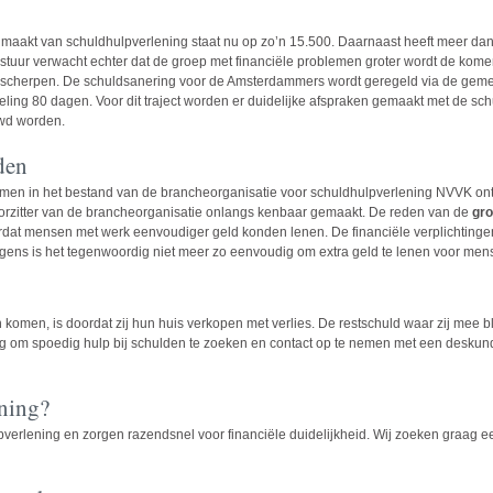
 maakt van schuldhulpverlening staat nu op zo’n 15.500. Daarnaast heeft meer d
estuur verwacht echter dat de groep met financiële problemen groter wordt de kom
scherpen. De schuldsanering voor de Amsterdammers wordt geregeld via de gemee
eling 80 dagen. Voor dit traject worden er duidelijke afspraken gemaakt met de sc
uwd worden.
den
komen in het bestand van de brancheorganisatie voor schuldhulpverlening NVVK ont
oorzitter van de brancheorganisatie onlangs kenbaar gemaakt. De reden van de
gro
oordat mensen met werk eenvoudiger geld konden lenen. De financiële verplichtinge
rigens is het tegenwoordig niet meer zo eenvoudig om extra geld te lenen voor men
men, is doordat zij hun huis verkopen met verlies. De restschuld waar zij mee blij
dig om spoedig
hulp bij schulden te zoeken
en contact op te nemen met een
deskun
ning?
pverlening en zorgen razendsnel voor financiële duidelijkheid. Wij zoeken graag e