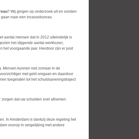
reau
? Wij gingen op onderzoek uit en vonden
ek gaan naar een incassobureau.
et aantal mensen dat in 2012 uiteindelijk is
ezien het stijgende aantal werklozen,
 het voorgaande jaar. Hierdoor zijn er juist
ng. Mensen kunnen niet zomaar in de
 voorzichtiger met geld omgaan en daardoor
en toegelaten tot het schuldsaneringstraject
or zorgen dat uw schulden snel afnemen.
en. In Amsterdam is dankzij deze regeling het
dam voorop in vergelijking met andere