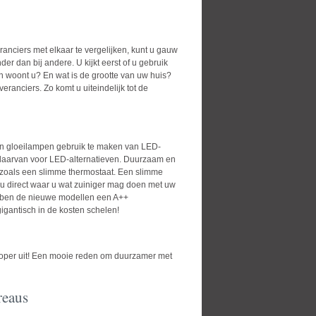
anciers met elkaar te vergelijken, kunt u gauw
r dan bij andere. U kijkt eerst of u gebruik
en woont u? En wat is de grootte van uw huis?
ranciers. Zo komt u uiteindelijk tot de
an gloeilampen gebruik te maken van LED-
s daarvan voor LED-alternatieven. Duurzaam en
s, zoals een slimme thermostaat. Een slimme
t u direct waar u wat zuiniger mag doen met uw
ebben de nieuwe modellen een A++
igantisch in de kosten schelen!
edkoper uit! Een mooie reden om duurzamer met
reaus