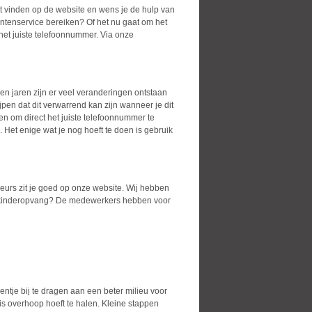
et vinden op de website en wens je de hulp van
antenservice bereiken? Of het nu gaat om het
 het juiste telefoonnummer. Via onze
n jaren zijn er veel veranderingen ontstaan
pen dat dit verwarrend kan zijn wanneer je dit
en om direct het juiste telefoonnummer te
Het enige wat je nog hoeft te doen is gebruik
beurs zit je goed op onze website. Wij hebben
 of kinderopvang? De medewerkers hebben voor
tje bij te dragen aan een beter milieu voor
is overhoop hoeft te halen. Kleine stappen