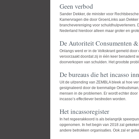
Geen verbod
Sander Dekker, de minister voor Rechtsbesche
Kamervragen die door GroenLinks aan Dekker z
branchevereniging voor schuldhulpverleners. 
Nederland hierdoor alleen maar groter en grote
De Autoriteit Consumenten &
Onlangs werd er in de Volkskrant gemeld door 
veroorzaakt doordat zij in één keer benaderd wor
doorverkopen van schulden. Het grootste prob
De bureaus die het incasso in
Uit de uitzending van ZEMBLA bleek al hoe ver 
gesignaleerd door de toenmalige Ombudsman, Al
mensen in de problemen. Er wordt echter door D
incasso’s effectiever bestreden worden.
Het incassoregister
In het regeerakkoord is als belangrijk speer
opgenomen. In het begin van 2018 zal gekeken 
andere betrokken organisaties. Ook zal er g