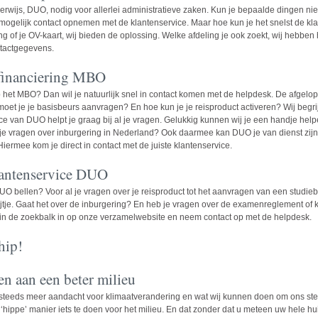
derwijs, DUO, nodig voor allerlei administratieve zaken. Kun je bepaalde dingen ni
mogelijk contact opnemen met de klantenservice. Maar hoe kun je het snelst de kl
ng of je OV-kaart, wij bieden de oplossing. Welke afdeling je ook zoekt, wij hebben
ntactgegevens.
efinanciering MBO
het MBO? Dan wil je natuurlijk snel in contact komen met de helpdesk. De afgelope
oet je je basisbeurs aanvragen? En hoe kun je je reisproduct activeren? Wij begrij
ce van DUO helpt je graag bij al je vragen. Gelukkig kunnen wij je een handje help
je vragen over inburgering in Nederland? Ook daarmee kan DUO je van dienst zijn. 
rmee kom je direct in contact met de juiste klantenservice.
lantenservice DUO
DUO
bellen? Voor al je vragen over je reisproduct tot het aanvragen van een studie
rijtje. Gaat het over de inburgering? En heb je vragen over de examenreglement
O in de zoekbalk in op onze verzamelwebsite en neem contact op met de helpdesk.
hip!
en aan een beter milieu
steeds meer aandacht voor klimaatverandering en wat wij kunnen doen om ons steen
‘hippe’ manier iets te doen voor het milieu. En dat zonder dat u meteen uw hele hu