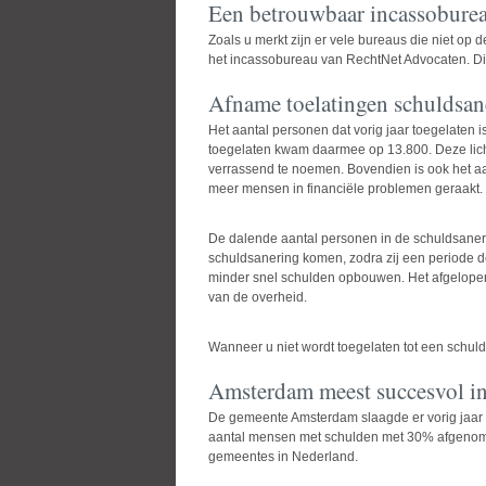
Een betrouwbaar incassobure
Zoals u merkt zijn er vele bureaus die niet op 
het incassobureau van RechtNet Advocaten. Dit
Afname toelatingen schuldsan
Het aantal personen dat vorig jaar toegelaten i
toegelaten kwam daarmee op 13.800. Deze licht
verrassend te noemen. Bovendien is ook het aant
meer mensen in financiële problemen geraakt.
De dalende aantal personen in de schuldsaneri
schuldsanering komen, zodra zij een periode 
minder snel schulden opbouwen. Het afgelopen 
van de overheid.
Wanneer u niet wordt toegelaten tot een schul
Amsterdam meest succesvol i
De gemeente Amsterdam slaagde er vorig jaar in
aantal mensen met schulden met 30% afgenomen
gemeentes in Nederland.