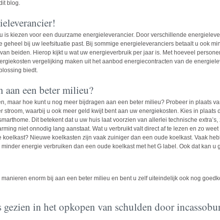
it blog.
eleverancier!
eu is kiezen voor een duurzame energieleverancier. Door verschillende energielever
eheel bij uw leefsituatie past. Bij sommige energieleveranciers betaalt u ook minde
 van beiden. Hierop kijkt u wat uw energieverbruik per jaar is. Met hoeveel person
ergiekosten vergelijking
maken uit het aanbod energiecontracten van de energieleve
lossing biedt.
 aan een beter milieu?
n, maar hoe kunt u nog meer bijdragen aan een beter milieu? Probeer in plaats v
 stroom, waarbij u ook meer geld kwijt bent aan uw energiekosten. Kies in plaat
smarthome. Dit betekent dat u uw huis laat voorzien van allerlei technische extra’
rming niet onnodig lang aanstaat. Wat u verbruikt valt direct af te lezen en zo wee
e koelkast? Nieuwe koelkasten zijn vaak zuiniger dan een oude koelkast. Vaak h
 minder energie verbruiken dan een oude koelkast met het G label. Ook dat kan u g
de manieren enorm bij aan een beter milieu en bent u zelf uiteindelijk ook nog go
s gezien in het opkopen van schulden door incassobu