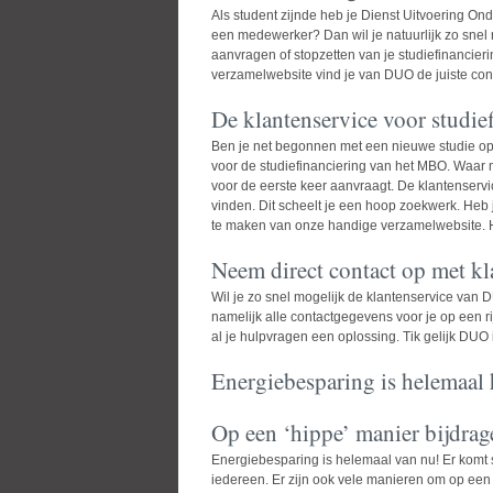
Als student zijnde heb je Dienst Uitvoering On
een medewerker? Dan wil je natuurlijk zo snel 
aanvragen of stopzetten van je studiefinancieri
verzamelwebsite vind je van DUO de juiste co
De klantenservice voor studi
Ben je net begonnen met een nieuwe studie op 
voor de studiefinanciering van het MBO. Waar m
voor de eerste keer aanvraagt. De klantenservi
vinden. Dit scheelt je een hoop zoekwerk. Heb 
te maken van onze handige verzamelwebsite. Hie
Neem direct contact op met k
Wil je zo snel mogelijk de
klantenservice van 
namelijk alle contactgegevens voor je op een 
al je hulpvragen een oplossing. Tik gelijk DU
Energiebesparing is helemaal 
Op een ‘hippe’ manier bijdrag
Energiebesparing is helemaal van nu! Er komt 
iedereen. Er zijn ook vele manieren om op een 