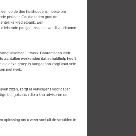
an één op de drie huishoudens moeite om
ende periode. Om die reden gaat de
ntelijke kredietbank. Een
huldeisende partijen, zodat er wordt voorkomen
vangt inkomen uit werk. Daarentegen leeft
te aantallen werkenden dat schuldhulp heeft
n die deze groep is aangegaan zorgt voor vele
sen met werk.
ven zitten, zorgt er vervolgens voor dat er
dige budgetcoach
die u kan adviseren en
en oplossing om u weer snel uit de schulden te